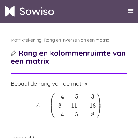
Matrixrekening: Rang en inverse van een matrix
Rang en kolommenruimte van
een matrix
Bepaal de rang van de matrix
⎛
⎞
−
4
−
5
−
3
⎜
⎟
=
8
11
−
18
A
=
(
−
4
−
5
−
3
8
11
−
18
−
4
−
5
−
8
)
⎝
⎠
A
−
4
−
5
−
8