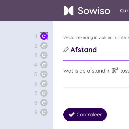
Cur
1
Vectorrekening in vlak en ruimte:
2
Afstand
3
4
3
R
Wat is de afstand in
tus
R
3
5
6
7
8
9
Controleer