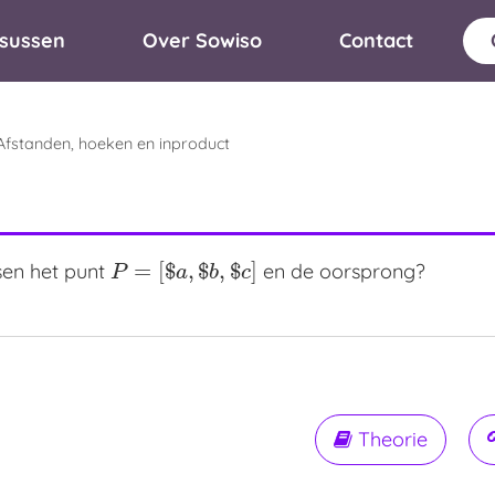
sussen
Over Sowiso
Contact
 Afstanden, hoeken en inproduct
=
[
$
,
$
,
$
]
sen het punt
en de oorsprong?
P
=
[
$
a
,
$
b
,
$
c
]
P
a
b
c
Theorie