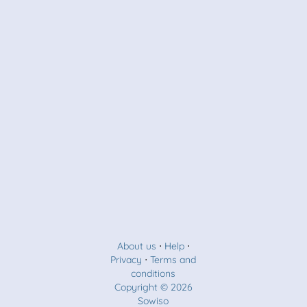
About us
⋅
Help
⋅
Privacy
⋅
Terms and
conditions
Copyright © 2026
Sowiso