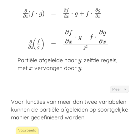
∂
∂
x
(
c
⋅
f
)
=
c
⋅
∂
f
∂
x
voor constante
c
x
constante fact
∂
∂
f
g
∂
(
⋅
)
=
⋅
+
⋅
f
g
g
f
∂
∂
∂
x
x
x
∂
∂
f
g
⋅
−
⋅
g
f
(
)
∂
∂
x
x
f
∂
=
∂
2
g
x
g
Partiële afgeleide naar
: zelfde regels,
y
y
met
vervangen door
.
x
y
x
y
Meer
Voor functies van meer dan twee variabelen
kunnen de partiële afgeleiden op soortgelijke
manier gedefinieerd worden.