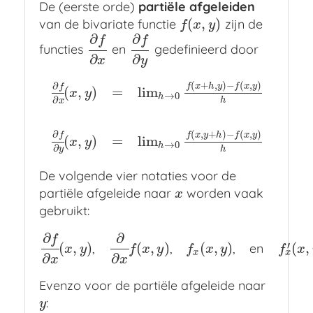
De (eerste orde)
partiële afgeleiden
(
,
)
van de bivariate functie
zijn de
f
(
x
,
y
)
f
x
y
∂
∂
f
f
functies
en
gedefinieerd door
∂
f
∂
x
∂
f
∂
y
∂
∂
x
y
(
+
,
)
−
(
,
)
∂
f
x
h
y
f
x
y
f
lim
(
,
)
=
x
y
→
0
h
∂
h
x
∂
f
∂
x
(
x
,
y
)
=
lim
h
→
0
f
(
x
+
h
,
y
)
−
f
(
x
,
y
)
h
∂
f
∂
y
(
x
,
y
)
=
lim
h
(
,
+
)
−
(
,
)
∂
f
x
y
h
f
x
y
f
(
,
)
=
lim
x
y
→
0
h
∂
h
y
De volgende vier notaties voor de
partiële afgeleide naar
worden vaak
x
x
gebruikt:
∂
∂
f
′
(
,
)
(
,
)
(
,
)
(
,
,
,
,
en
∂
f
∂
x
(
x
,
y
)
,
∂
∂
x
f
(
x
,
y
)
,
f
x
(
x
,
y
)
,
en
f
x
′
(
x
,
y
)
x
y
f
x
y
f
x
y
f
x
x
x
∂
∂
x
x
Evenzo voor de partiële afgeleide naar
:
y
y