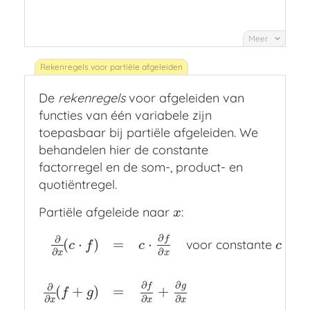
Meer
De
rekenregels
voor afgeleiden van
functies van één variabele zijn
toepasbaar bij partiële afgeleiden. We
behandelen hier de constante
factorregel en de som-, product- en
quotiëntregel.
Partiële afgeleide naar
:
x
x
∂
f
∂
(
⋅
)
=
⋅
voor constante
c
f
c
c
∂
∂
x
x
∂
∂
f
g
∂
(
+
)
=
+
f
g
∂
∂
∂
x
x
x