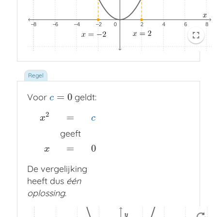
=
0
Voor
geldt:
c
=
0
c
2
=
x
c
x
2
=
c
geeft
x
=
0
geeft
=
0
x
De vergelijking
heeft dus
één
oplossing
.
Functie
Functie
Lijnstuk