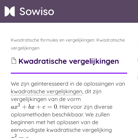
Kwadratische formules en vergelijkingen
:
Kwadratische
vergelijkingen
Kwadratische vergelijkingen
We zijn geïnteresseerd in de oplossingen van
kwadratische vergelijkingen
, dit zijn
vergelijkingen van de vorm
2
+
+
=
0
. Hiervoor zijn diverse
a
x
2
+
b
x
+
c
=
0
a
x
b
x
c
oplosmethoden beschikbaar. We zullen
beginnen met het oplossen van de
eenvoudigste kwadratische vergelijking
2
=
.