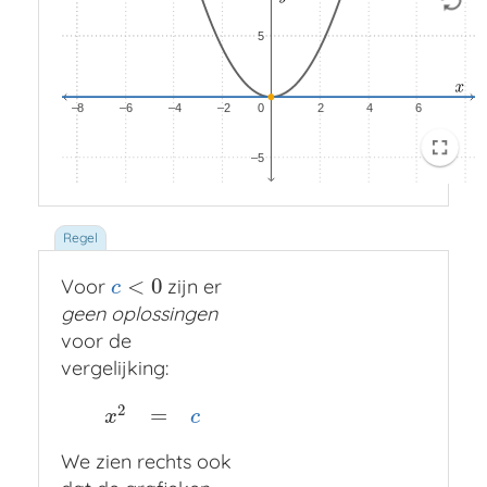
f
g
h
<
0
Voor
zijn er
c
<
0
c
geen oplossingen
voor de
vergelijking:
2
=
x
2
=
c
x
c
We zien rechts ook