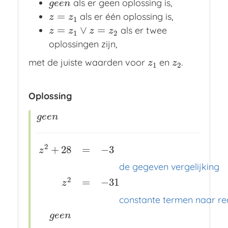
als er geen oplossing is,
g
e
e
n
g
e
e
n
=
als er één oplossing is,
z
=
z
1
z
z
1
=
∨
=
als er twee
z
=
z
1
∨
z
=
z
2
z
z
z
z
1
2
oplossingen zijn,
met de juiste waarden voor
en
.
z
1
z
2
z
z
1
2
Oplossing
g
e
e
n
g
e
e
n
2
+
28
=
−
3
z
de gegeven vergelijking
2
=
−
31
z
z
2
+
28
=
−
3
x
x
x
de gegeven vergelijking
z
2
=
−
31
x
x
constante ter‍men naar re
g
e
e
n