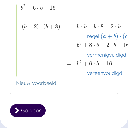
2
+
6
⋅
−
16
b
2
+
6
⋅
b
−
16
b
b
(
−
2
)
⋅
(
+
8
)
=
⋅
+
⋅
8
−
2
⋅
−
b
b
b
b
b
b
(
+
)
⋅
(
regel
a
b
c
2
=
+
8
⋅
−
2
⋅
−
1
b
b
b
(
b
−
2
)
⋅
(
b
+
8
)
=
b
⋅
b
+
b
⋅
8
−
2
⋅
b
−
2
⋅
8
x
x
x
regel
(
a
+
b
)
⋅
(
vermenigvuldigd
2
=
+
6
⋅
−
16
b
b
vereenvoudigd
Nieuw voorbeeld
Ga door