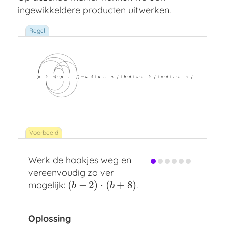
ingewikkeldere producten uitwerken.
Werk de haakjes weg en
vereenvoudig zo ver
(
−
2
)
⋅
(
+
8
)
mogelijk:
.
(
b
−
2
)
⋅
(
b
+
8
)
b
b
Oplossing