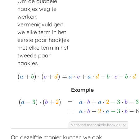
Om de dubbele
haakjes weg te
werken,
vermenigvuldigen
we elke
term
in het
eerste paar haakjes
met elke term in het
tweede paar
haakjes.
(
+
)
⋅
(
+
)
=
⋅
+
⋅
+
⋅
+
⋅
(
a
+
b
)
⋅
(
c
+
d
)
=
a
⋅
c
+
a
⋅
d
+
b
⋅
c
+
b
⋅
d
a
b
c
d
a
c
a
d
b
c
b
d
Example
(
−
3
)
⋅
(
+
2
)
=
⋅
+
⋅
2
−
3
⋅
−
3
a
b
a
b
a
b
(
a
−
3
)
⋅
(
b
+
2
)
=
a
⋅
b
+
a
⋅
2
−
3
⋅
b
−
3
⋅
2
=
a
⋅
b
+
2
⋅
a
−
3
⋅
b
−
6
=
⋅
+
2
⋅
−
3
⋅
−
6
a
b
a
b
Verband met enkele haakjes
Op dezelfde manier kunnen we ook