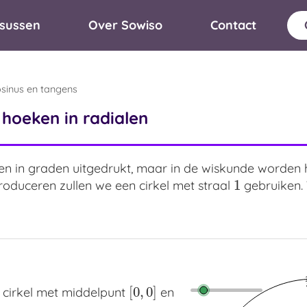
sussen
Over Sowiso
Contact
osinus en tangens
 hoeken in radialen
n in graden uitgedrukt, maar in de wiskunde worden 
1
troduceren zullen we een cirkel met straal
gebruiken.
1
[
0
,
0
]
 cirkel met middelpunt
en
[
0
,
0
]