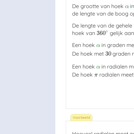
De grootte van hoek
in
α
α
de lengte van de boog op
De lengte van de gehele 
∘
360
hoek van
gelijk aa
360
∘
Een hoek
in graden m
α
α
30
De hoek met
graden 
30
Een hoek
in radialen 
α
α
De hoek
radialen mee
π
π
Hoeveel radialen meet 