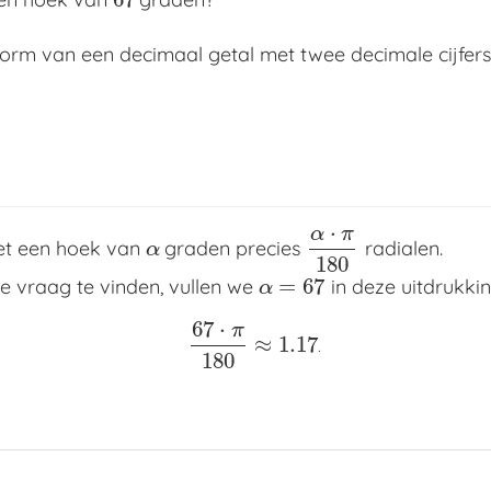
67
orm van een decimaal getal met twee decimale cijfers
⋅
α
π
et een hoek van
graden precies
radialen.
α
α
⋅
π
180
α
180
=
67
 vraag te vinden, vullen we
in deze uitdrukking
α
=
67
α
67
⋅
π
≈
1.17
67
⋅
π
180
≈
1.17
.
.
180