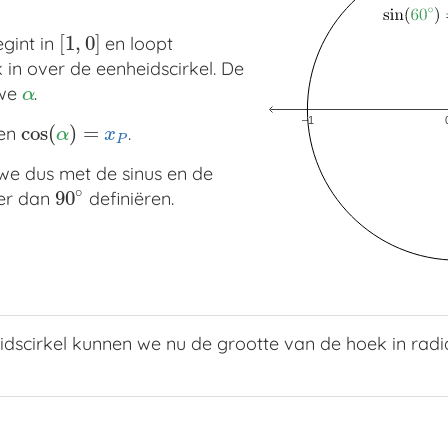
[
1
,
0
]
gint in
en loopt
[
1
,
0
]
 in over de eenheidscirkel. De
we
.
α
α
cos
(
)
=
en
.
cos
(
α
)
=
x
P
α
x
P
e dus met de sinus en de
∘
90
ter dan
definiëren.
90
∘
dscirkel kunnen we nu de grootte van de hoek in radia