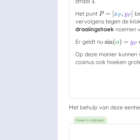
1
straal
.
1
=
[
,
]
Het punt
be
P
=
[
x
P
,
y
P
]
P
x
y
P
P
vervolgens tegen de klok
draaiingshoek
noemen 
sin
(
)
=
Er geldt nu
sin
(
α
)
=
y
P
α
y
P
Op deze manier kunnen w
cosinus ook hoeken gro
Met behulp van deze eenhei