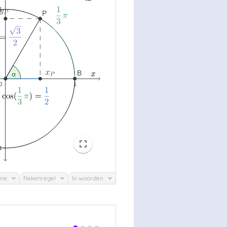
ine
Rekenregel
In woorden