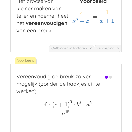
Het proces van
Voorbeeld
kleiner maken van
1
x
teller en noemer heet
=
x
x
2
+
x
=
1
x
+
1
+
1
2
+
x
x
x
het
vereenvoudigen
van een breuk.
Ontbinden in factoren
Verdieping
Vereenvoudig de breuk zo ver
mogelijk (zonder de haakjes uit te
werken):
3
3
5
−
6
⋅
(
+
1
)
⋅
⋅
c
b
a
−
6
⋅
(
c
+
1
)
3
⋅
b
3
⋅
a
5
a
15
15
a