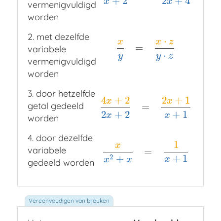
+
2
2
+
4
x
x
vermenigvuldigd
worden
2. met dezelfde
⋅
x
x
z
=
variabele
x
y
=
x
⋅
z
y
⋅
z
⋅
y
y
z
vermenigvuldigd
worden
3. door hetzelfde
4
+
2
2
+
1
x
x
getal gedeeld
=
4
x
+
2
2
x
+
2
=
2
x
+
1
x
+
1
2
+
2
+
1
x
x
worden
4. door dezelfde
1
x
variabele
=
x
x
2
+
x
=
1
x
+
1
+
1
2
+
x
x
x
gedeeld worden