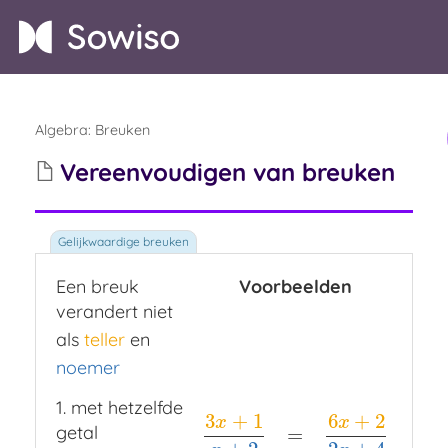
Algebra
:
Breuken
Vereenvoudigen van breuken
Een breuk
Voorbeelden
verandert niet
als
teller
en
teller
noemer
noemer
1. met hetzelfde
3
+
1
6
+
2
x
x
getal
=
3
x
+
1
x
+
2
=
6
x
+
2
2
x
+
4