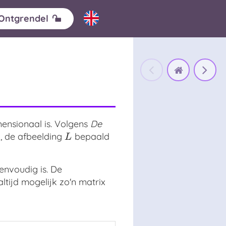
Ontgrendel
ensionaal is. Volgens
De
, de afbeelding
bepaald
L
L
nvoudig is. De
altijd mogelijk zo'n matrix