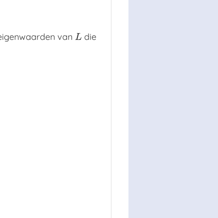
e eigenwaarden van
die
L
L