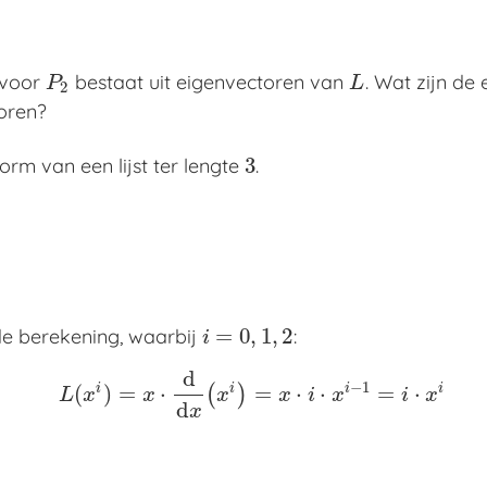
voor
bestaat uit eigenvectoren van
. Wat zijn d
P
2
L
P
L
2
oren?
3
orm van een lijst ter lengte
.
3
=
0
,
1
,
2
nde berekening, waarbij
:
i
=
0
,
1
,
2
i
d
−
1
i
i
i
i
(
)
=
⋅
=
⋅
⋅
=
⋅
(
)
L
(
x
i
)
=
x
⋅
d
d
x
(
x
i
)
=
x
⋅
i
⋅
x
i
−
1
=
i
⋅
x
i
L
x
x
x
x
i
x
i
x
d
x