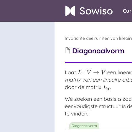
Cur
Invariante deelruimten van lineai
Diagonaalvorm
:
→
Laat
een lineai
L
:
V
→
V
L
V
V
matrix van een lineaire afb
door de matrix
.
L
α
L
α
We zoeken een basis
zoda
α
α
eenvoudigste structuur is de
te vinden.