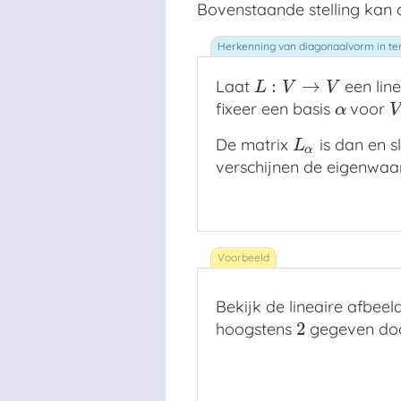
Bovenstaande stelling kan 
:
→
Laat
een line
L
:
V
→
V
L
V
V
fixeer een basis
voor
α
V
α
V
De matrix
is dan en s
L
α
L
α
verschijnen de eigenwaa
Bekijk de lineaire afbeel
2
hoogstens
gegeven do
2