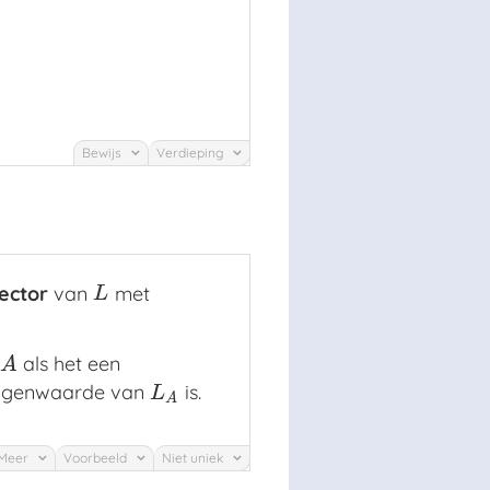
Bewijs
Verdieping
ector
van
met
L
L
n
als het een
A
A
eigenwaarde van
is.
L
A
L
A
Meer
Voorbeeld
Niet uniek