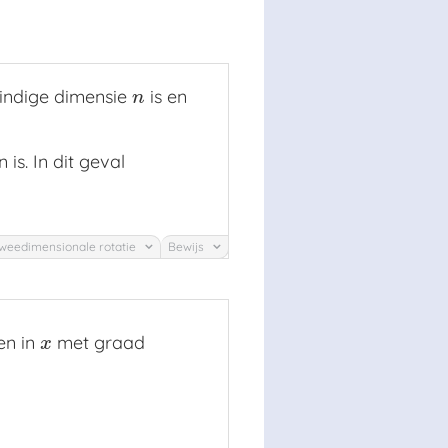
indige dimensie
is en
n
n
is. In dit geval
weedimensionale rotatie
Bewijs
en in
met graad
x
x