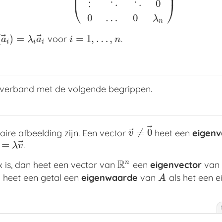
⎜
⎟
⋮
⋱
⋱
0
⎝
⎠
0
…
0
λ
n
⃗
⃗
(
)
=
=
1
,
…
,
voor
.
a
→
i
)
=
λ
i
a
→
i
i
=
1
,
…
,
n
a
λ
a
i
n
i
i
i
 verband met de volgende begrippen.
⃗
⃗
≠
0
aire afbeelding zijn. Een vector
heet een
eigenv
v
→
≠
0
→
v
⃗
=
.
→
)
=
λ
v
→
λ
v
R
n
x is, dan heet een vector van
een
eigenvector
va
R
n
n heet een getal een
eigenwaarde
van
als het een 
A
A