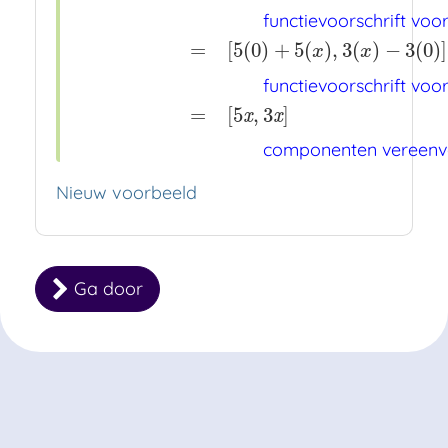
functievoorschrift voo
F
G
(
[
x
,
y
]
)
=
F
(
G
(
[
x
,
y
]
)
)
x
x
x
definitie samenstellin
=
[
5
(
0
)
+
5
(
)
,
3
(
)
−
3
(
0
)
]
x
x
functievoorschrift voo
=
[
5
,
3
]
x
x
componenten vereenv
Nieuw voorbeeld
Ga door