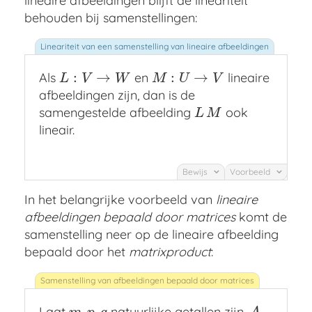
lineaire afbeeldingen blijft de lineariteit
behouden bij samenstellingen:
:
→
:
→
Als
en
lineaire
L
:
V
→
W
M
:
U
→
V
L
V
W
M
U
V
afbeeldingen zijn, dan is de
samengestelde afbeelding
ook
L
M
L
M
lineair.
Bewijs
Voorbeeld
In het belangrijke voorbeeld van
lineaire
afbeeldingen bepaald door matrices
komt de
samenstelling neer op de lineaire afbeelding
bepaald door het
matrixproduct
:
Laat
,
,
natuurlijke getallen zijn,