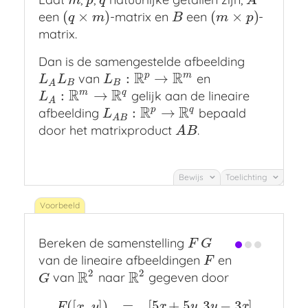
m
p
q
A
m
p
q
A
(
×
)
(
×
)
een
-matrix en
een
-
(
q
×
m
)
B
(
m
×
p
)
q
m
B
m
p
matrix.
Dan is de samengestelde afbeelding
R
R
p
m
:
→
van
en
L
A
L
B
L
B
:
R
p
→
R
m
L
L
L
B
B
A
R
R
m
q
:
→
gelijk aan de lineaire
L
A
:
R
m
→
R
q
L
A
R
R
p
q
:
→
afbeelding
bepaald
L
A
B
:
R
p
→
R
q
L
A
B
door het matrixproduct
.
A
B
A
B
Bewijs
Toelichting
Bereken de samenstelling
F
G
F
G
van de lineaire afbeeldingen
en
F
F
2
2
R
R
van
naar
gegeven door
G
R
2
R
2
G
(
[
,
]
)
=
[
5
+
5
,
3
−
3
]
x
y
y
x
F
x
y