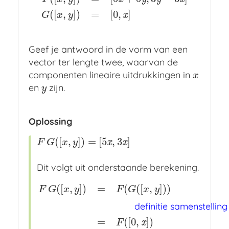
F
(
[
x
,
y
]
)
=
[
5
x
+
5
y
,
3
y
−
3
x
]
G
(
[
x
,
y
]
)
=
[
0
,
x
]
(
[
,
]
)
=
[
0
,
]
x
G
x
y
Geef je antwoord in de vorm van een
vector ter lengte twee, waarvan de
componenten lineaire uitdrukkingen in
x
x
en
zijn.
y
y
Oplossing
(
[
,
]
)
=
[
5
,
3
]
F
G
(
[
x
,
y
]
)
=
[
5
x
,
3
x
]
x
x
F
G
x
y
Dit volgt uit onderstaande berekening.
(
[
,
]
)
=
(
(
[
,
]
)
)
F
G
x
y
F
G
x
y
definitie samenstelling
=
(
[
0
,
]
)
x
F