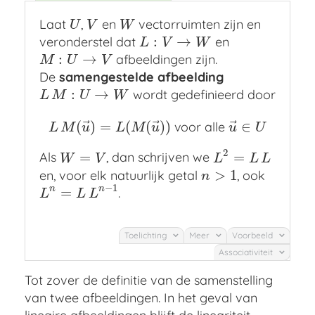
Laat
,
en
vectorruimten zijn en
U
V
W
U
V
W
:
→
veronderstel dat
en
L
:
V
→
W
L
V
W
:
→
afbeeldingen zijn.
M
:
U
→
V
M
U
V
De
samengestelde afbeelding
:
→
wordt gedefinieerd door
L
M
:
U
→
W
L
M
U
W
⃗
⃗
⃗
(
)
=
(
(
)
)
∈
voor alle
L
M
(
u
→
)
=
L
(
M
(
u
→
)
)
voor alle
u
→
∈
U
L
M
u
L
M
u
u
U
2
=
=
Als
, dan schrijven we
W
=
V
L
2
=
L
L
W
V
L
L
L
>
1
en, voor elk natuurlijk getal
, ook
n
>
1
n
−
1
n
n
=
.
L
n
=
L
L
n
−
1
L
L
L
Toelichting
Meer
Voorbeeld
Associativiteit
Tot zover de definitie van de samenstelling
van twee afbeeldingen. In het geval van